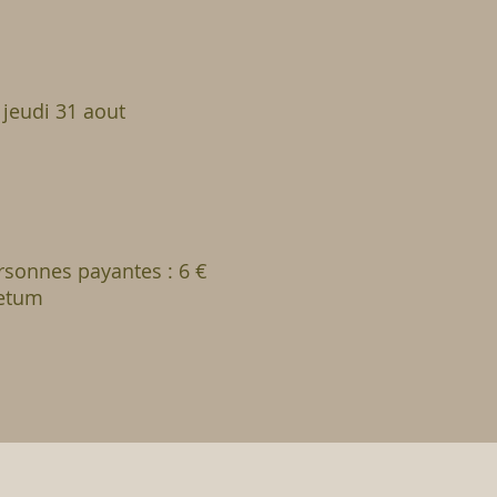
 jeudi 31 aout
ersonnes payantes : 6 €
retum