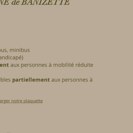
NE de BANIZETTE
bus, minibus
ndicapé)
ment
aux personnes à mobilité réduite
e
ibles
partiellement
aux personnes à
arger notre plaquette