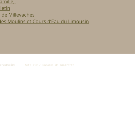
amille,
letin
 de Millevaches
des Moulins et Cours d’Eau du Limousin
traduction
Site Wix / Domaine de Banizette