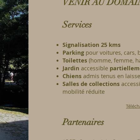
VENIR AU DOMAI
Services
Signalisation 25 kms
Parking
pour voitures, cars, 
Toilettes
(homme, femme, ha
Jardin
accessible
partielle
Chiens
admis tenus en laiss
Salles de collections
access
mobilité réduite
Téléch
Partenaires