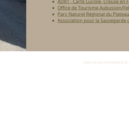
ADRT , Carte Luciole, Creuse en F
Office de Tourisme Aubusson/Fel
Parc Naturel Régional du Plateau
Association pour la Sauvegarde 
lle
clause de non-responsabilité de 